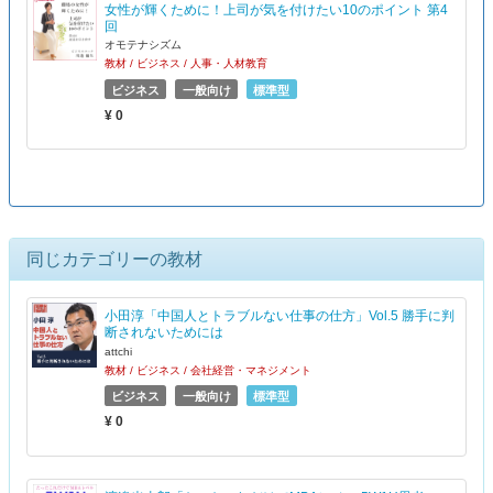
女性が輝くために！上司が気を付けたい10のポイント 第4
回
オモテナシズム
教材 / ビジネス / 人事・人材教育
ビジネス
一般向け
標準型
¥ 0
同じカテゴリーの教材
小田淳「中国人とトラブルない仕事の仕方」Vol.5 勝手に判
断されないためには
attchi
教材 / ビジネス / 会社経営・マネジメント
ビジネス
一般向け
標準型
¥ 0