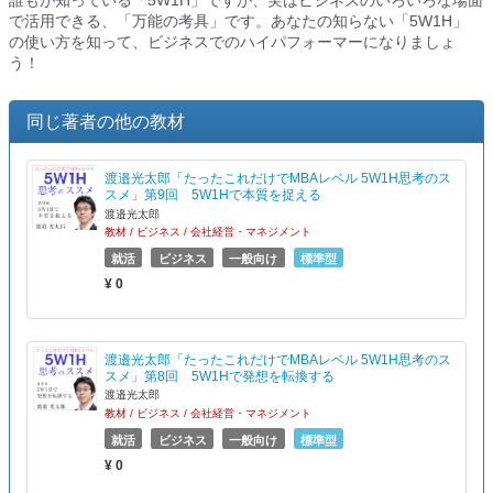
誰もが知っている「5W1H」ですが、実はビジネスのいろいろな場面
で活用できる、「万能の考具」です。あなたの知らない「5W1H」
の使い方を知って、ビジネスでのハイパフォーマーになりましょ
う！
同じ著者の他の教材
渡邉光太郎「たったこれだけでMBAレベル 5W1H思考のス
スメ」第9回 5W1Hで本質を捉える
渡邉光太郎
教材 / ビジネス / 会社経営・マネジメント
就活
ビジネス
一般向け
標準型
¥ 0
渡邉光太郎「たったこれだけでMBAレベル 5W1H思考のス
スメ」第8回 5W1Hで発想を転換する
渡邉光太郎
教材 / ビジネス / 会社経営・マネジメント
就活
ビジネス
一般向け
標準型
¥ 0