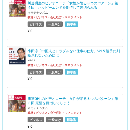
川邊彌生のビデオコーチ「女性が陥る８つのパターン」第
４回 ハッピーエンドを期待して裏切られる
オモテナシズム
教材 / ビジネス / 会社経営・マネジメント
ビジネス
一般向け
標準型
¥ 0
小田淳「中国人とトラブルない仕事の仕方」Vol.5 勝手に判
断されないためには
attchi
教材 / ビジネス / 会社経営・マネジメント
ビジネス
一般向け
標準型
¥ 0
川邊彌生のビデオコーチ「女性が陥る８つのパターン」第
３回 完璧を目指してしまう
オモテナシズム
教材 / ビジネス / 会社経営・マネジメント
ビジネス
一般向け
標準型
¥ 0