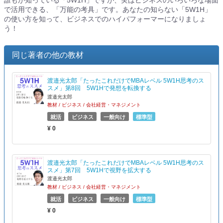
誰もが知っている「5W1H」ですが、実はビジネスのいろいろな場面
で活用できる、「万能の考具」です。あなたの知らない「5W1H」
の使い方を知って、ビジネスでのハイパフォーマーになりましょ
う！
同じ著者の他の教材
渡邉光太郎「たったこれだけでMBAレベル 5W1H思考のス
スメ」第8回 5W1Hで発想を転換する
渡邉光太郎
教材 / ビジネス / 会社経営・マネジメント
就活
ビジネス
一般向け
標準型
¥ 0
渡邉光太郎「たったこれだけでMBAレベル 5W1H思考のス
スメ」第7回 5W1Hで視野を拡大する
渡邉光太郎
教材 / ビジネス / 会社経営・マネジメント
就活
ビジネス
一般向け
標準型
¥ 0