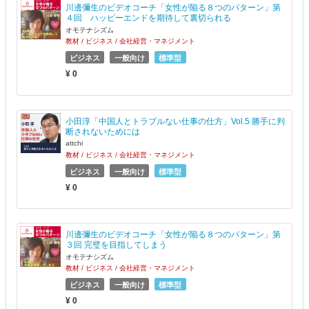
川邊彌生のビデオコーチ「女性が陥る８つのパターン」第
４回 ハッピーエンドを期待して裏切られる
オモテナシズム
教材 / ビジネス / 会社経営・マネジメント
ビジネス
一般向け
標準型
¥ 0
小田淳「中国人とトラブルない仕事の仕方」Vol.5 勝手に判
断されないためには
attchi
教材 / ビジネス / 会社経営・マネジメント
ビジネス
一般向け
標準型
¥ 0
川邊彌生のビデオコーチ「女性が陥る８つのパターン」第
３回 完璧を目指してしまう
オモテナシズム
教材 / ビジネス / 会社経営・マネジメント
ビジネス
一般向け
標準型
¥ 0