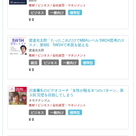
attchi
教材 / ビジネス / 会社経営・マネジメント
ビジネス
一般向け
標準型
¥ 0
渡邉光太郎「たったこれだけでMBAレベル 5W1H思考のス
スメ」第9回 5W1Hで本質を捉える
渡邉光太郎
教材 / ビジネス / 会社経営・マネジメント
就活
ビジネス
一般向け
標準型
¥ 0
川邊彌生のビデオコーチ「女性が陥る８つのパターン」第
３回 完璧を目指してしまう
オモテナシズム
教材 / ビジネス / 会社経営・マネジメント
ビジネス
一般向け
標準型
¥ 0