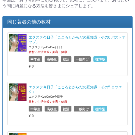
今回は、おうちの中にあるもので、気軽に、コスパよく、あっとい
う間に綺麗になる方法を皆さまにシェアします。
同じ著者の他の教材
エクステ今日子「こころとからだの豆知識・その6 バストア
ップ」
エクステKyoCoCo今日子
教材 / 生活全般 / 美容・健康
中学生
高校生
就活
一般向け
標準型
¥ 0
エクステ今日子「こころとからだの豆知識・その5 まつエ
ク」
エクステKyoCoCo今日子
教材 / 生活全般 / 美容・健康
中学生
高校生
就活
一般向け
標準型
¥ 0