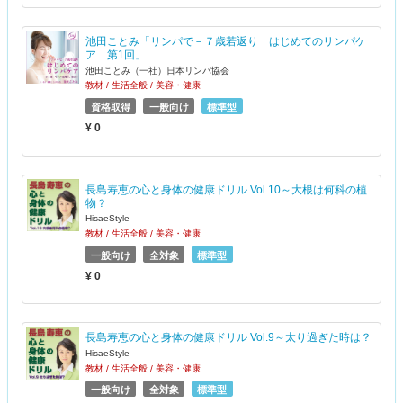
池田ことみ「リンパで－７歳若返り はじめてのリンパケ
ア 第1回」
池田ことみ（一社）日本リンパ協会
教材 / 生活全般 / 美容・健康
資格取得
一般向け
標準型
¥ 0
長島寿恵の心と身体の健康ドリル Vol.10～大根は何科の植
物？
HisaeStyle
教材 / 生活全般 / 美容・健康
一般向け
全対象
標準型
¥ 0
長島寿恵の心と身体の健康ドリル Vol.9～太り過ぎた時は？
HisaeStyle
教材 / 生活全般 / 美容・健康
一般向け
全対象
標準型