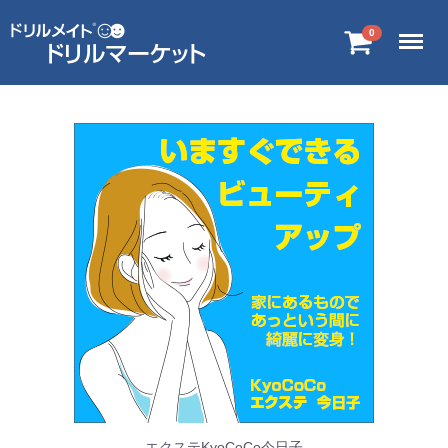
Menu
0
エクステKyoCoCo今日子