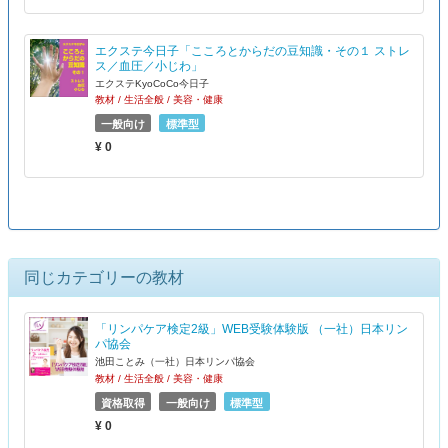
エクステ今日子「こころとからだの豆知識・その１ ストレ
ス／血圧／小じわ」
エクステKyoCoCo今日子
教材 / 生活全般 / 美容・健康
一般向け
標準型
¥ 0
同じカテゴリーの教材
「リンパケア検定2級」WEB受験体験版 （一社）日本リン
パ協会
池田ことみ（一社）日本リンパ協会
教材 / 生活全般 / 美容・健康
資格取得
一般向け
標準型
¥ 0