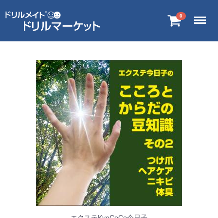
Menu
0
エクステKyoCoCo今日子