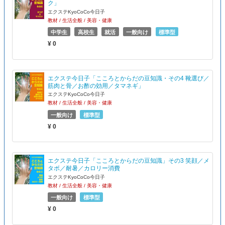
ク」
エクステKyoCoCo今日子
教材 / 生活全般 / 美容・健康
中学生
高校生
就活
一般向け
標準型
¥ 0
エクステ今日子「こころとからだの豆知識・その4 靴選び／
筋肉と骨／お酢の効用／タマネギ」
エクステKyoCoCo今日子
教材 / 生活全般 / 美容・健康
一般向け
標準型
¥ 0
エクステ今日子「こころとからだの豆知識」その3 笑顔／メ
タボ／耐暑／カロリー消費
エクステKyoCoCo今日子
教材 / 生活全般 / 美容・健康
一般向け
標準型
¥ 0