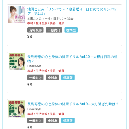
池田ことみ「リンパで－７歳若返り はじめてのリンパケ
ア 第1回」
池田ことみ（一社）日本リンパ協会
教材 / 生活全般 / 美容・健康
資格取得
一般向け
標準型
¥ 0
長島寿恵の心と身体の健康ドリル Vol.10～大根は何科の植
物？
HisaeStyle
教材 / 生活全般 / 美容・健康
一般向け
全対象
標準型
¥ 0
長島寿恵の心と身体の健康ドリル Vol.9～太り過ぎた時は？
HisaeStyle
教材 / 生活全般 / 美容・健康
一般向け
全対象
標準型
¥ 0