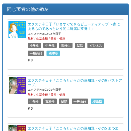
同じ著者の他の教材
エクステ今日子「いますぐできるビューティアップ 〜家に
あるものであっという間に綺麗に変身！」
エクステKyoCoCo今日子
教材 / 生活全般 / 美容・健康
小学生
中学生
高校生
就活
ビジネス
一般向け
標準型
¥ 0
エクステ今日子「こころとからだの豆知識・その6 バストア
ップ」
エクステKyoCoCo今日子
教材 / 生活全般 / 美容・健康
中学生
高校生
就活
一般向け
標準型
¥ 0
エクステ今日子「こころとからだの豆知識・その5 まつエ