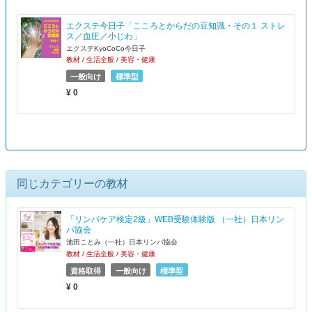
エクステ今日子「こころとからだの豆知識・その１ ストレ
ス／血圧／小じわ」
エクステKyoCoCo今日子
教材 / 生活全般 / 美容・健康
一般向け
標準型
¥ 0
同じカテゴリーの教材
「リンパケア検定2級」WEB受験体験版 （一社）日本リン
パ協会
池田ことみ（一社）日本リンパ協会
教材 / 生活全般 / 美容・健康
資格取得
一般向け
標準型
¥ 0