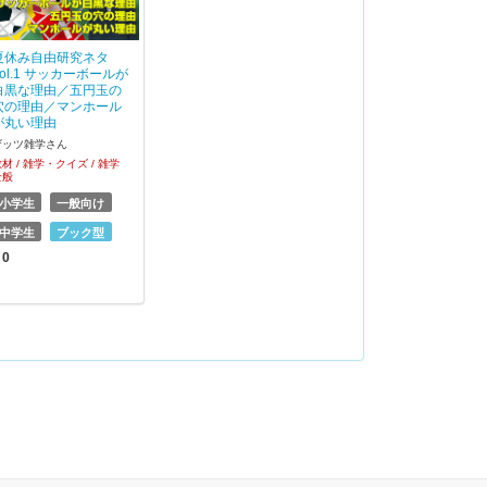
夏休み自由研究ネタ
Vol.1 サッカーボールが
白黒な理由／五円玉の
穴の理由／マンホール
が丸い理由
ザッツ雑学さん
材 / 雑学・クイズ / 雑学
全般
小学生
一般向け
中学生
ブック型
 0