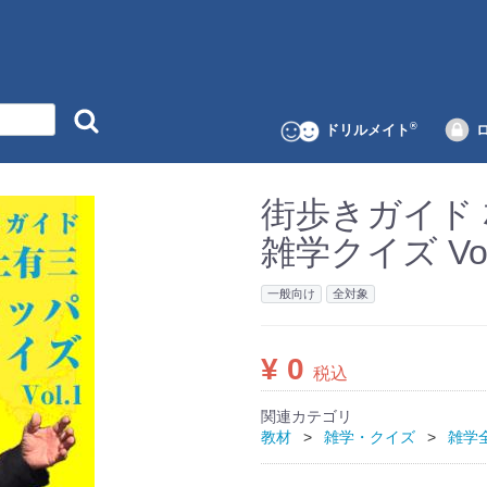
®
ドリルメイト
街歩きガイド
雑学クイズ Vol
一般向け
全対象
¥ 0
税込
関連カテゴリ
教材
雑学・クイズ
雑学