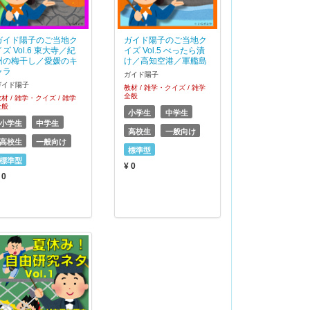
ガイド陽子のご当地ク
ガイド陽子のご当地ク
イズ Vol.6 東大寺／紀
イズ Vol.5 べったら漬
州の梅干し／愛媛のキ
け／高知空港／軍艦島
ャラ
ガイド陽子
ガイド陽子
教材 / 雑学・クイズ / 雑学
全般
材 / 雑学・クイズ / 雑学
全般
小学生
中学生
小学生
中学生
高校生
一般向け
高校生
一般向け
標準型
標準型
¥ 0
 0