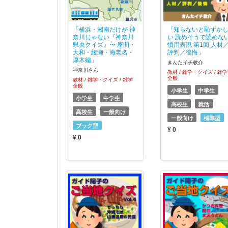
「横浜・湘南だけが 神
「知らないと恥ずか
奈川じゃない『神奈川
い 読めそうで読めな
県央クイズ』〜 座間・
慣用表現 第1回 人材
大和・綾瀬・海老名・
評判／後悔」
厚木編」
きんたイチ教介
神奈川さん
教材 / 雑学・クイズ / 雑学
全般
教材 / 雑学・クイズ / 雑学
全般
小学生
中学生
小学生
中学生
高校生
就活
高校生
一般向け
一般向け
標準型
ブック型
¥ 0
¥ 0