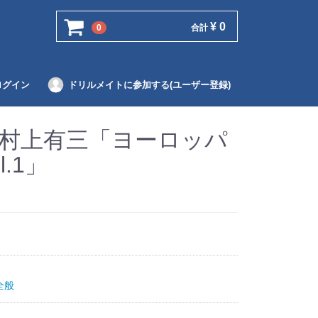
¥ 0
0
合計
ログイン
ドリルメイトに参加する(ユーザー登録)
 村上有三「ヨーロッパ
.1」
全般