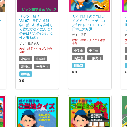
し
ザッツ！雑学
ガイド陽子のご当地ク
い
Vol.67「身近な食雑
イズ Vol.7 シャチホコ
／
学 熱い紅茶を美味し
／幻のトウモロコシ／
く飲む方法／にんにく
日本三大名瀑
の芽はどこの部位／女
ガイド陽子
性と玉ねぎ」
教材 / 雑学・クイズ / 雑学
教
ザッツ雑学さん
全般
教材 / 雑学・クイズ / 雑学
小学生
中学生
全般
高校生
一般向け
小学生
中学生
標準型
高校生
一般向け
¥ 0
¥
標準型
¥ 0