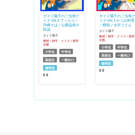
ガイド陽子のご当地ク
ガイド陽子のご当地
イズ Vol.4 てっちり／
イズ Vol.3 かつお料理
沖縄そば／山鹿温泉の
／鰹節／水沢うどん
民謡
ガイド陽子
ガイド陽子
教材 / 雑学・クイズ / 雑学
全般
教材 / 雑学・クイズ / 雑学
全般
小学生
中学生
小学生
中学生
高校生
一般向け
高校生
一般向け
標準型
標準型
¥ 0
¥ 0