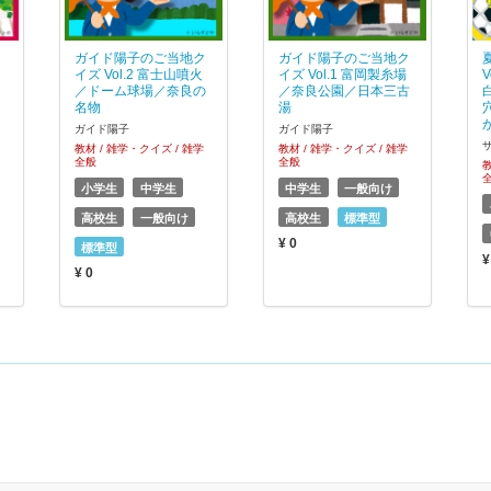
ク
ガイド陽子のご当地ク
ガイド陽子のご当地ク
イズ Vol.2 富士山噴火
イズ Vol.1 富岡製糸場
／ドーム球場／奈良の
／奈良公園／日本三古
名物
湯
ガイド陽子
ガイド陽子
教材 / 雑学・クイズ / 雑学
教材 / 雑学・クイズ / 雑学
全般
全般
教
小学生
中学生
中学生
一般向け
高校生
一般向け
高校生
標準型
¥ 0
標準型
¥
¥ 0